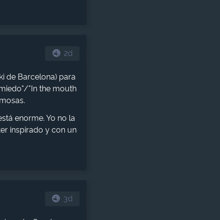
2d
ki de Barcelona) para
 miedo"/"In the mouth
amosas.
está enorme. Yo no la
er inspirado y con un
3d