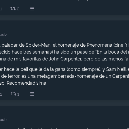
1
0
.pub
el paladar de Spider-Man, el homenaje de Phenomena (cine fri
llecido hace tres semanas) ha sido un pase de "En la boca del
una de mis favoritas de John Carpenter, pero de las menos f
 hace la peli que le da la gana (como siempre), y Sam Neill 
i de terror, es una metagamberrada-homenaje de un Carpent
oso. Recomendadísima.
1
1
.pub