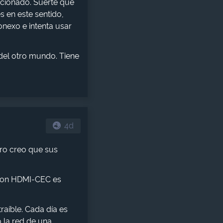
icionado. Suerte que
s en este sentido,
conexo e intenta usar
del otro mundo. Tiene
4d
ero creo que sus
 con HDMI-CEC es
raíble. Cada día es
 la red de una