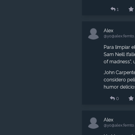
1
Alex
@yo​@alex.femto
Para limpiar 
Sam Neill (fa
of madness", 
John Carpenter
considero pel
humor delici
0
Alex
@yo​@alex.femto