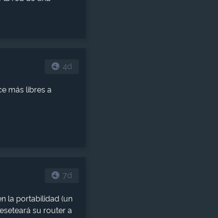
4d
ce más libres a
7d
en la portabilidad (un
eseteará su router a