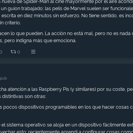
la nueva de Spider-Man al cine mayormente por el aire acond
 un guion trabajado; las pelis de Marvel suelen ser funcionale
 escrita en diez minutos sin esfuerzo. No tiene sentido, es in
n criterio.
acen lo que pueden. La acción no está mal, pero no es nada 
, pero indigna más que emociona.
0
0
.pub
a atención a las Raspberry Pis (y similares) por su coste, p
 distintivas son otras:
os pocos dispositivos programables en los que hacer cosas
l sistema operativo se aloja en un dispositivo fácilmente ext
ovechar esto; recientemente aprendí a configurar cosas como