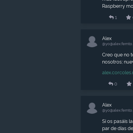
Raspberry mod
1
Alex
@yo​@alex.femto
Creo que no to
nosotros; nue
alex.corcoles
0
Alex
@yo​@alex.femto
Si os pasáis l
par de días d