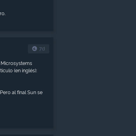
ro.
7d
n Microsystems
ículo (en inglés):
ero al final Sun se