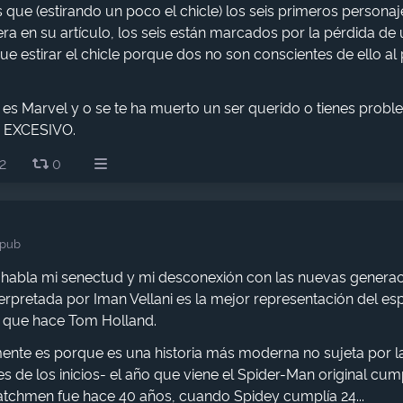
 que (estirando un poco el chicle) los seis primeros personaj
a en su artículo, los seis están marcados por la pérdida de 
que estirar el chicle porque dos no son conscientes de ello al 
 es Marvel y o se te ha muerto un ser querido o tienes probl
 EXCESIVO.
2
0
.pub
abla mi senectud y mi desconexión con las nuevas generaci
erpretada por Iman Vellani es la mejor representación del espí
o que hace Tom Holland.
ente es porque es una historia más moderna no sujeta por la 
 de los inicios- el año que viene el Spider-Man original cum
atchmen fue hace 40 años, cuando Spidey cumplía 24...