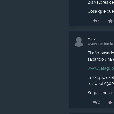
los valores de
Cosa que pued
0
Alex
@yo​@alex.femto
El año pasado
sacando una es
www.datagub
En el que exp
retiró, el A3
Seguramente e
0