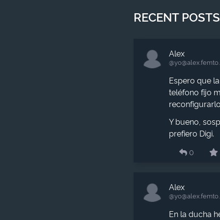
RECENT POSTS
Alex
@yo​@alex.femto
Espero que la 
teléfono fijo 
reconfigurarlo
Y bueno, sosp
prefiero Digi.
0
Alex
@yo​@alex.femto
En la ducha h