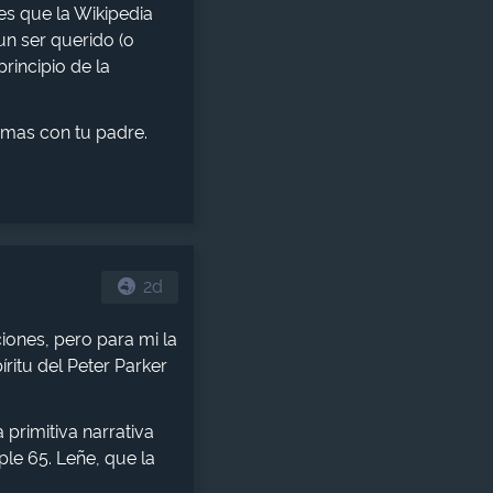
es que la Wikipedia
un ser querido (o
principio de la
emas con tu padre.
2d
ones, pero para mi la
ritu del Peter Parker
primitiva narrativa
ple 65. Leñe, que la