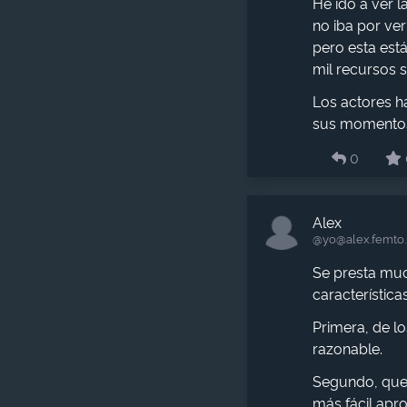
He ido a ver 
no iba por ver
pero esta está
mil recursos si
Los actores h
sus momentos
0
Alex
@yo​@alex.femto
Se presta much
características
Primera, de l
razonable.
Segundo, que e
más fácil apr