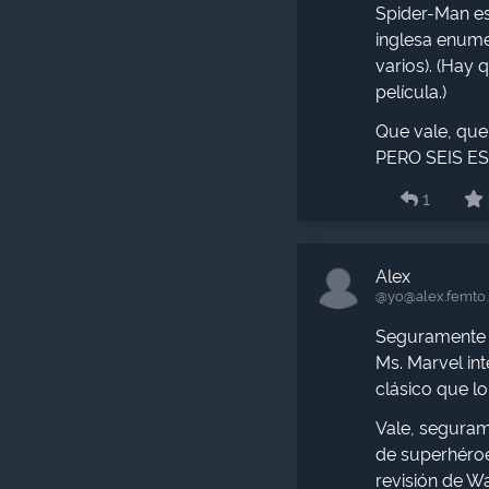
Spider-Man es
inglesa enumer
varios). (Hay 
película.)
Que vale, que
PERO SEIS ES
1
Alex
@yo​@alex.femto
Seguramente h
Ms. Marvel int
clásico que l
Vale, seguram
de superhéroes
revisión de W