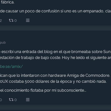
 fábrica.
e causar un poco de confusión si uno es un empanado, cla
2
0
.pub
 escribí una entrada del blog en el que bromeaba sobre Su
tación de trabajo de bajo coste. Hoy he leído el siguiente art
be.se/amix/
lican que lo intentaron con hardware Amiga de Commodore. P
000UX costaba 5000 dólares de la época y no cambió nada.
l conocimiento flotaba por mi subconsciente...
0
0