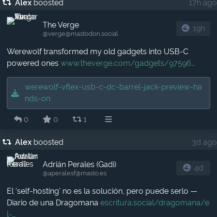
Alex
boosted
17h ago
The Verge
19h
@verge​@mastodon.social
Werewolf transformed my old gadgets into USB-C
powered ones
www.theverge.com/gadgets/97596
werewolf-vflex-usb-c-dc-barrel-jack-preview-ha
nds-on
0
0
1
Alex
boosted
3d ago
Adrián Perales (Gadi)
4d
@aperalesf​@masto.es
El 'self-hosting' no es la solución, pero puede serlo —
Diario de una Dragomana
escritura.social/dragomana/e
l-