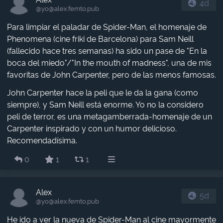
4d
@yo​@alex.femto.pub
Para limpiar el paladar de Spider-Man, el homenaje de
Phenomena (cine friki de Barcelona) para Sam Neill
(fallecido hace tres semanas) ha sido un pase de "En la
boca del miedo"/"In the mouth of madness", una de mis
favoritas de John Carpenter, pero de las menos famosas.
John Carpenter hace la peli que le da la gana (como
siempre), y Sam Neill está enorme. Yo no la considero
peli de terror, es una metagamberrada-homenaje de un
Carpenter inspirado y con un humor delicioso.
Recomendadísima.
0
1
1
Alex
5d
@yo​@alex.femto.pub
He ido a ver la nueva de Spider-Man al cine mayormente