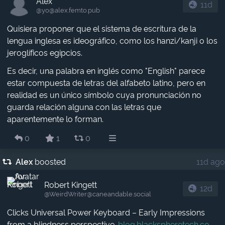
Alex
11d
@yo​@alex.femto.pub
Quisiera proponer que el sistema de escritura de la
lengua inglesa es ideográfico, como los hanzi/kanji o los
jeroglíficos egipcios.
Es decir, una palabra en inglés como "English" parece
estar compuesta de letras del alfabeto latino, pero en
realidad es un único símbolo cuya pronunciación no
guarda relación alguna con las letras que
aparentemente lo forman.
0
1
0
Alex
boosted
11d ago
Robert Kingett
12d
@WeirdWriter​@caneandable.social
Clicks Universal Power Keyboard – Early Impressions
from a blindness perspective.
blog.blackspheretech.co