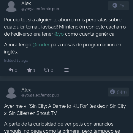
Alex
2y
@yo​@alex.femto.pub
Por cierto, si a alguien le aburren mis peroratas sobre
cualquier tema... ¡avisad! Mi intención con este cacharro
de Fediverso era tener
@
yo
como cuenta genérica.
Ahora tengo
@
coder
para cosas de programación en
inglés.
Edited 1y ago
0
1
0
Alex
54m
@yo​@alex.femto.pub
Ayer me vi "Sin City: A Dame to Kill For" (es decir, Sin City
2, Sin Citier) en Shout TV.
A parte de la curiosidad de ver pelis con anuncios
yanquis, no pega como la primera, pero tampoco es