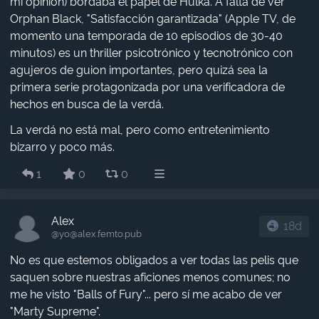
mi opinión) bordaba el papel de Hulka. A falta de ver
Orphan Black, "Satisfacción garantizada" (Apple TV, de
momento una temporada de 10 episodios de 30-40
minutos) es un thriller psicotrónico y tecnotrónico con
agujeros de guion importantes, pero quizá sea la
primera serie protagonizada por una verificadora de
hechos en busca de la verdá.
La verdá no está mal, pero como entretenimiento
bizarro y poco más.
1
0
0
Alex
18d
@yo​@alex.femto.pub
No es que estemos obligados a ver todas las pelis que
saquen sobre nuestras aficiones menos comunes; no
me he visto "Balls of Fury"... pero sí me acabo de ver
"Marty Supreme".