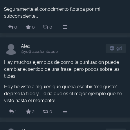
Seguramente el conocimiento flotaba por mi
subconsciente...
0
0
0
Alex
9d
@yo​@alex.femto.pub
Hay muchos ejemplos de cómo la puntuación puede
cambiar el sentido de una frase, pero pocos sobre las
tildes.
Hoy he visto a alguien que quería escribir "me gustó"
dejarse la tilde y... ¡diría que es el mejor ejemplo que he
visto hasta el momento!
1
2
0