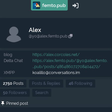
femto.pub
Alex
@yo@alex.femto.pub
blog
https://
alex.corcoles.net/
Delta Chat
https://
alex.femto.pub/@yo@alex.femto.
pub/posts/486486072708404472/
XMPP
koalillo@conversations.im
2750
Posts
Posts & Replies
46
Following
50
Followers
Search
Pinned post