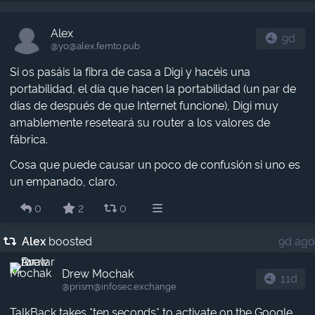
Alex
9d
@yo​@alex.femto.pub
Si os pasáis la fibra de casa a Digi y hacéis una
portabilidad, el día que hacen la portabilidad (un par de
días de después de que Internet funcione), Digi muy
amablemente reseteará su router a los valores de
fábrica.
Cosa que puede causar un poco de confusión si uno es
un empanado, claro.
0
2
0
Alex
boosted
9d ago
Drew Mochak
11d
@prism​@infosec.exchange
TalkBack takes *ten seconds* to activate on the Google