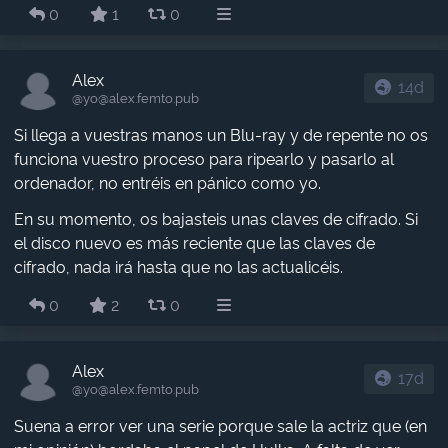
0
1
0
Alex
14d
@yo​@alex.femto.pub
Si llega a vuestras manos un Blu-ray y de repente no os
funciona vuestro proceso para ripearlo y pasarlo al
ordenador, no entréis en pánico como yo.
En su momento, os bajasteis unas claves de cifrado. Si
el disco nuevo es más reciente que las claves de
cifrado, nada irá hasta que no las actualicéis.
0
2
0
Alex
17d
@yo​@alex.femto.pub
Suena a error ver una serie porque sale la actriz que (en