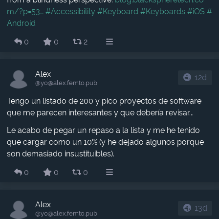
m/?p=53
#Accessibility
#Keyboard
#Keyboards
#iOS
#
Android
0
0
2
Alex
12d
@yo​@alex.femto.pub
Tengo un listado de 200 y pico proyectos de software
que me parecen interesantes y que debería revisar...
Le acabo de pegar un repaso a la lista y me he tenido
que cargar como un 10% (y he dejado algunos porque
son demasiado insustituibles).
0
0
0
Alex
13d
@yo​@alex.femto.pub