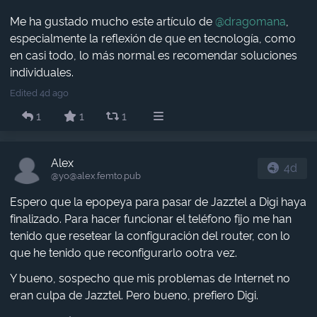
Me ha gustado mucho este artículo de
@
dragomana
,
especialmente la reflexión de que en tecnología, como
en casi todo, lo más normal es recomendar soluciones
individuales.
Edited 4d ago
1
1
1
Alex
4d
@yo​@alex.femto.pub
Espero que la epopeya para pasar de Jazztel a Digi haya
finalizado. Para hacer funcionar el teléfono fijo me han
tenido que resetear la configuración del router, con lo
que he tenido que reconfigurarlo ootra vez.
Y bueno, sospecho que mis problemas de Internet no
eran culpa de Jazztel. Pero bueno, prefiero Digi.