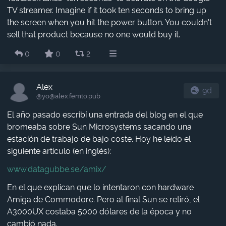
TV streamer. Imagine if it took ten seconds to bring up
the screen when you hit the power button. You couldn't
sell that product because no one would buy it.
0
0
2
Alex
9d
@yo​@alex.femto.pub
El año pasado escribí una entrada del blog en el que
bromeaba sobre Sun Microsystems sacando una
estación de trabajo de bajo coste. Hoy he leído el
siguiente artículo (en inglés):
www.datagubbe.se/amix/
En el que explican que lo intentaron con hardware
Amiga de Commodore. Pero al final Sun se retiró, el
A3000UX costaba 5000 dólares de la época y no
cambió nada.