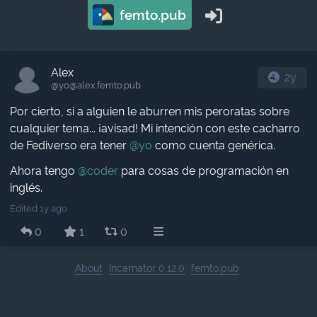
femto.pub
Alex
2y
@yo​@alex.femto.pub
Por cierto, si a alguien le aburren mis peroratas sobre
cualquier tema... ¡avisad! Mi intención con este cacharro
de Fediverso era tener
@
yo
como cuenta genérica.
Ahora tengo
@
coder
para cosas de programación en
inglés.
Edited 1y ago
0
1
0
About
Incarnator 0.12.0
femto.pub