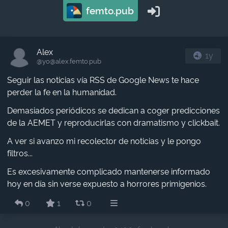
femto.pub
Alex
1y
@yo​@alex.femto.pub
Seguir las noticias vía RSS de Google News te hace
perder la fe en la humanidad.
Demasiados periódicos se dedican a coger predicciones
de la AEMET y reproducirlas con dramatismo y clickbait.
A ver si avanzo mi recolector de noticias y le pongo
filtros...
Es excesivamente complicado mantenerse informado
hoy en día sin verse expuesto a horrores primigenios.
0
1
0