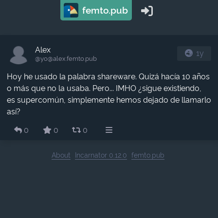
femto.pub
Alex
1y
@yo​@alex.femto.pub
Hoy he usado la palabra shareware. Quizá hacía 10 años
o más que no la usaba. Pero... IMHO ¿sigue existiendo,
es supercomún, simplemente hemos dejado de llamarlo
así?
0
0
0
About
Incarnator 0.12.0
femto.pub