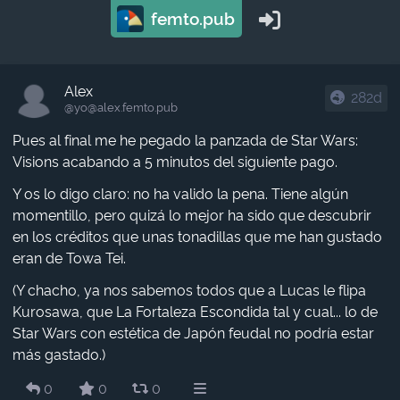
femto.pub
Alex
282d
@yo​@alex.femto.pub
Pues al final me he pegado la panzada de Star Wars:
Visions acabando a 5 minutos del siguiente pago.
Y os lo digo claro: no ha valido la pena. Tiene algún
momentillo, pero quizá lo mejor ha sido que descubrir
en los créditos que unas tonadillas que me han gustado
eran de Towa Tei.
(Y chacho, ya nos sabemos todos que a Lucas le flipa
Kurosawa, que La Fortaleza Escondida tal y cual... lo de
Star Wars con estética de Japón feudal no podría estar
más gastado.)
0
0
0