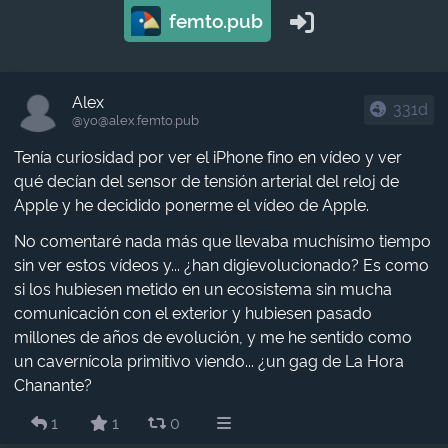
femto.pub
Alex
331d
@yo​@alex.femto.pub
Tenía curiosidad por ver el iPhone fino en vídeo y ver
qué decían del sensor de tensión arterial del reloj de
Apple y he decidido ponerme el vídeo de Apple.
No comentaré nada más que llevaba muchísimo tiempo
sin ver estos vídeos y... ¿han digievolucionado? Es como
si los hubiesen metido en un ecosistema sin mucha
comunicación con el exterior y hubiesen pasado
millones de años de evolución, y me he sentido como
un cavernícola primitivo viendo... ¿un gag de La Hora
Chanante?
1
1
0