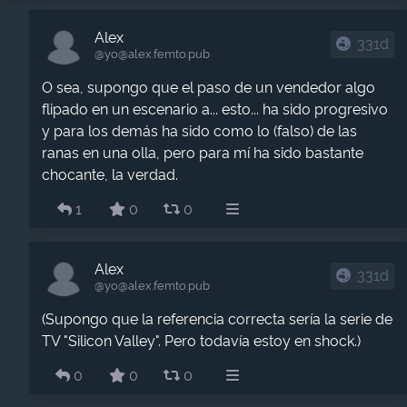
Alex
331d
@yo​@alex.femto.pub
O sea, supongo que el paso de un vendedor algo
flipado en un escenario a... esto... ha sido progresivo
y para los demás ha sido como lo (falso) de las
ranas en una olla, pero para mí ha sido bastante
chocante, la verdad.
1
0
0
Alex
331d
@yo​@alex.femto.pub
(Supongo que la referencia correcta sería la serie de
TV "Silicon Valley". Pero todavía estoy en shock.)
0
0
0