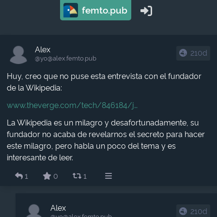
femto.pub
Alex
210d
@yo​@alex.femto.pub
Huy, creo que no puse esta entrevista con el fundador
de la Wikipedia:
www.theverge.com/tech/846184/j
La Wikipedia es un milagro y desafortunadamente, su
fundador no acaba de revelarnos el secreto para hacer
este milagro, pero habla un poco del tema y es
interesante de leer.
1
0
1
Alex
210d
@yo​@alex.femto.pub