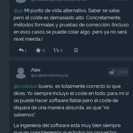
@
yo
Mi punto de vista alternativo. Saber se sabe,
pero el coste es demasiado alto. Concretamente,
métodos formales y pruebas de corrección. (Incluso
en esos casos se puede colar algo, pero ya no será
nivel mierda.)
1
0
0
Alex
170d
@yo​@alex.femto.pub
@
modulux
bueno, es totalmente correcto lo que
dices. Yo siempre incluyo el coste en todo; para mí si
se puede hacer software fiable pero el coste de
dispara de una manera absurda, es que "no
sabemos".
La ingeniería del software está muy bien siempre
que no consideremos que todos los proyectos