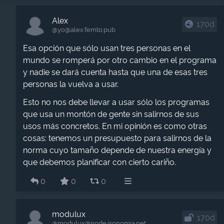
Alex
170d
@yo​@alex.femto.pub
Esa opción que sólo usan tres personas en el
mundo se romperá por otro cambio en el programa
y nadie se dará cuenta hasta que una de esas tres
personas la vuelva a usar.
Esto no nos debe llevar a usar sólo los programas
que usa un montón de gente sin salirnos de sus
usos más concretos. En mi opinión es como otras
cosas: tenemos un presupuesto para salirnos de la
norma cuyo tamaño depende de nuestra energía y
que debemos planificar con cierto cariño.
0
0
0
modulux
170d
@modulux​@node.isonomia.net